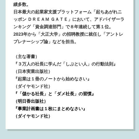
績多数。
日本最大の起業家支援プラットフォーム「起ちあがれニ
ッポン ＤＲＥＡＭ ＧＡＴＥ」において、アドバイザーラ
ンキング「資金調達部門」で８年連続して第１位。
2023年から「大正大学」の招聘教授に就任し「アントレ
プレナーシップ論」などを担当。
（主な著書）
『３万人の社長に学んだ「しぶとい人」の行動法則』
（日本実業出版社）
『起業は１冊のノートから始めなさい』
（ダイヤモンド社）
『「儲かる社長」と「ダメ社長」の習慣』
（明日香出版社）
『事業計画書は１枚にまとめなさい』
（ダイヤモンド社）